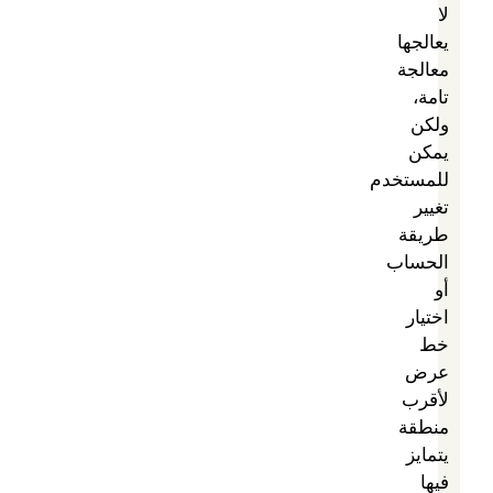
لا
يعالجها
معالجة
تامة،
ولكن
يمكن
للمستخدم
تغيير
طريقة
الحساب
أو
اختيار
خط
عرض
لأقرب
منطقة
يتمايز
فيها