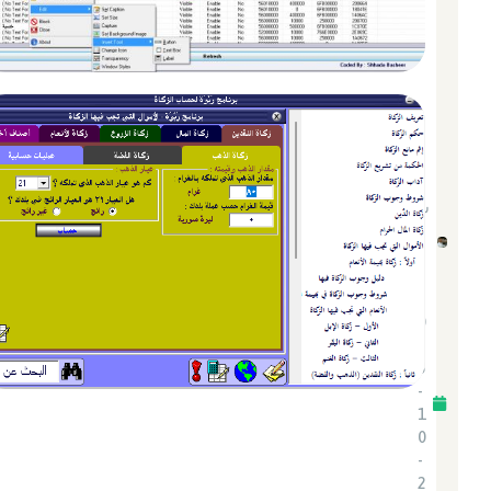
شحا
دة
بشي
ر
2
0
2
5
-
1
0
-
2