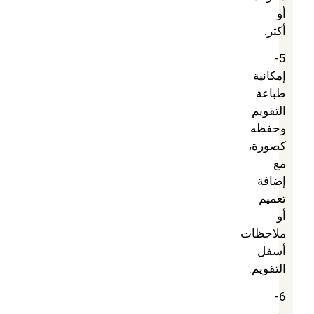
أو
أكثر.
5-
إمكانية
طباعة
التقويم
وحفظه
كصورة،
مع
إضافة
تعميم
أو
ملاحظات
أسفل
التقويم.
6-
يضم