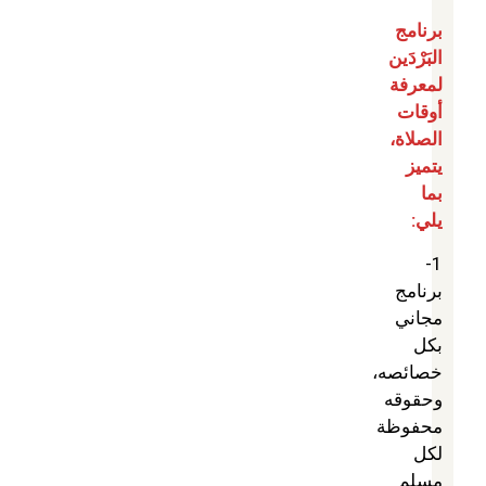
برنامج
البَرْدَين
لمعرفة
أوقات
الصلاة،
يتميز
بما
يلي:
1-
برنامج
مجاني
بكل
خصائصه،
وحقوقه
محفوظة
لكل
مسلم