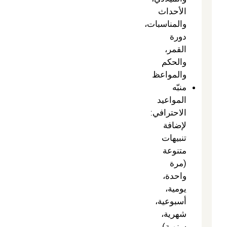
الأحداث
والمناسبات،
دورة
القمر،
والحكم
والمواعظ
منبّه
المواعيد
الاحترافي:
لإضافة
تنبيهات
متنوعة
(مرة
واحدة،
يومية،
أسبوعية،
شهرية،
سنوية)