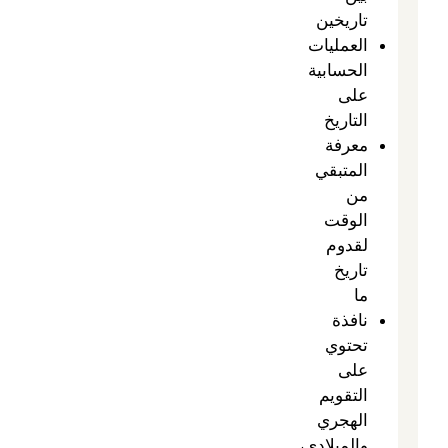
تاريخين
العمليات
الحسابية
على
التاريخ
معرفة
المتبقي
من
الوقت
لقدوم
تاريخ
ما
نافذة
تحتوي
على
التقويم
الهجري
والميلادي،