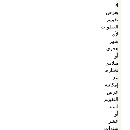
4-
يعرض
تقويم
الصلوات
لأي
شهر
هجري
أو
ميلادي
تختاره،
مع
إمكانية
عرض
التقويم
لسنة
أو
عشر
سنوات