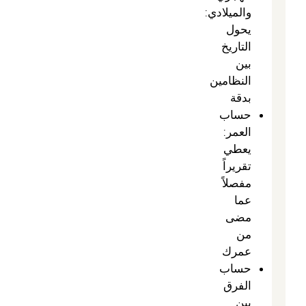
والميلادي:
يحول
التاريخ
بين
النظامين
بدقة
حساب
العمر:
يعطي
تقريراً
مفصلاً
عما
مضى
من
عمرك
حساب
الفرق
بين