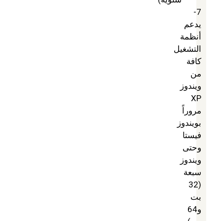
7-
يدعم
أنظمة
التشغيل
كافة
من
ويندوز
XP
مروراً
بويندوز
فيستا
وحتى
ويندوز
سبعة
(32
بت
و64