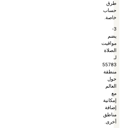
طرق
حساب
خاصة.
3-
يضم
مواقيت
الصلاة
لـ
55783
منطقة
حول
العالم
مع
إمكانية
إضافة
مناطق
أخرى.