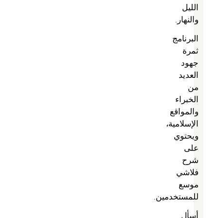
الليل
والنهار.
البرنامج
ثمرة
جهود
العديد
من
الخبراء
والمواقع
الإسلامية،
ويحتوي
على
شرح
فلاشي
موسع
للمستخدمين.
أسأل