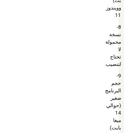
بت)
وويندوز
11.
8-
نسخة
محمولة
لا
تحتاج
لتنصيب.
9-
حجم
البرنامج
صغير
(حوالي
14
ميغا
بايت).