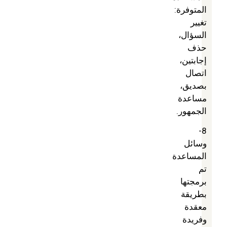
المتوفرة:
تغيير
السؤال،
حذف
إجابتين،
اتصال
بصديق،
مساعدة
الجمهور.
8-
وسائل
المساعدة
تم
برمجتها
بطريقة
معقدة
وفريدة