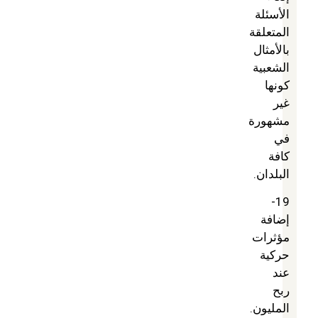
الأسئلة
المتعلقة
بالأمثال
الشعبية
كونها
غير
مشهورة
في
كافة
البلدان.
19-
إضافة
مؤثرات
حركية
عند
ربح
المليون.