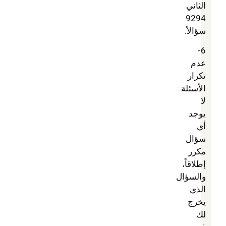
الثاني
9294
سؤالاً.
6-
عدم
تكرار
الأسئلة:
لا
يوجد
أي
سؤال
مكرر
إطلاقاً،
والسؤال
الذي
يخرج
لك