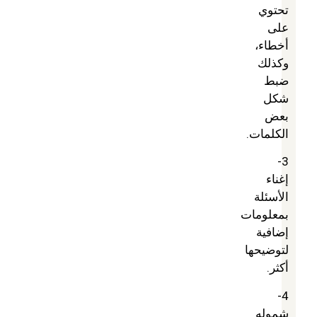
تحتوي
على
أخطاء،
وكذلك
ضبط
شكل
بعض
الكلمات.
3-
إغناء
الأسئلة
بمعلومات
إضافية
لتوضيحها
أكثر.
4-
شموله