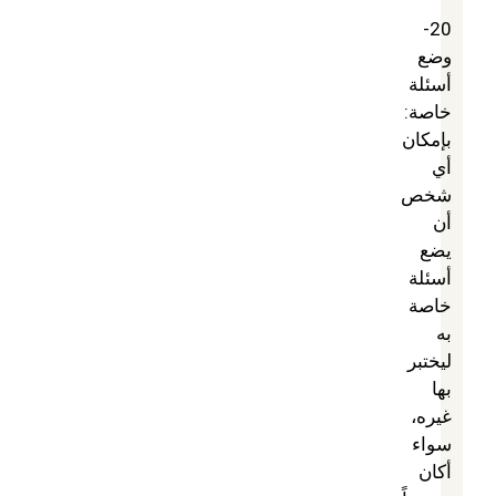
20-
وضع
أسئلة
خاصة:
بإمكان
أي
شخص
أن
يضع
أسئلة
خاصة
به
ليختبر
بها
غيره،
سواء
أكان