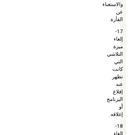
والاستغناء
عن
الفأرة.
17-
إلغاء
ميزة
التلاشي
التي
كانت
تظهر
عند
إقلاع
البرنامج
أو
إغلاقه.
18-
إلغاء