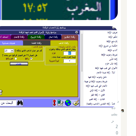
شحا
دة
بشي
ر
2
0