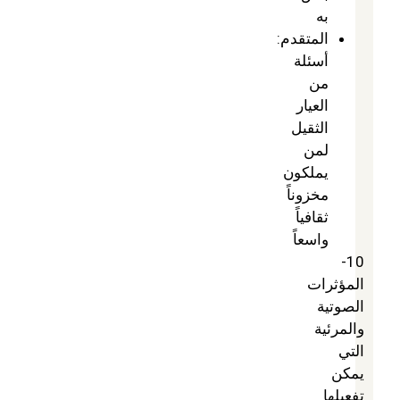
به
المتقدم:
أسئلة
من
العيار
الثقيل
لمن
يملكون
مخزوناً
ثقافياً
واسعاً
10-
المؤثرات
الصوتية
والمرئية
التي
يمكن
تفعيلها