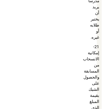
مدرساً
يريد
أن
يختبر
طلابه
أو
غيره.
21-
إمكانية
الانسحاب
من
المسابقة
والحصول
على
الشيك
بقيمة
المبلغ
الذي