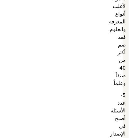
لأغلب
أنواع
المعرفة
والعلوم،
فقد
ضم
أكثر
من
40
صنفاً
وعلماً.
5-
عدد
الأسئلة
أصبح
في
الإصدار