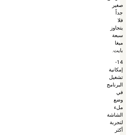
صغير
جداً
فلا
يتجاوز
سبعة
ميغا
بايت.
14-
إمكانية
تشغيل
البرنامج
في
وضع
ملء
الشاشة
لتجربة
أكثر