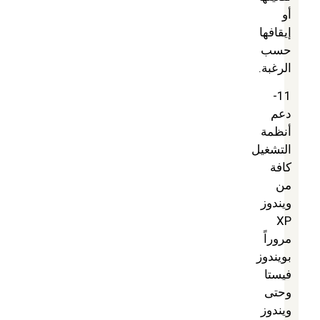
أو
إيقافها
حسب
الرغبة.
11-
دعم
أنظمة
التشغيل
كافة
من
ويندوز
XP
مروراً
بويندوز
فيستا
وحتى
ويندوز