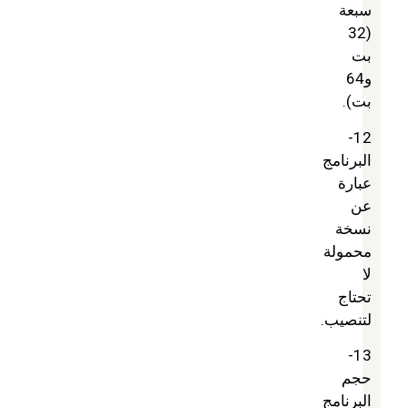
سبعة
(32
بت
و64
بت).
12-
البرنامج
عبارة
عن
نسخة
محمولة
لا
تحتاج
لتنصيب.
13-
حجم
البرنامج