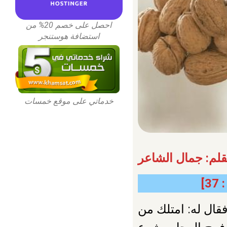
احصل على خصم 20% من
استضافة هوستنجر
خدماتي على موقع خمسات
قلم: جمال الشاعر
3]
فقال له: امتلك من