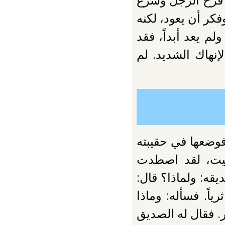
 فرح الرجل وشرع
كر أن يعود، لكنه
م يعد أبداً، فقد
إنهاك الشديد. لم
وضعها في حقيبته
بيت، لقد اصطدت
قه: ولماذا؟ قال:
اً. فسأله: وماذا
. فقال له الصديق