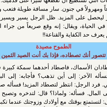
ت التي تستطيع أن تقطعها سيراً على قدميك.
 ومهرولاً في جنون. سار مسافة طويلة فتعب وف
ليحصل على المزيد. ظل الرجل يسير ويسير ول
الحياة، ويقال: إنه وقع صريعاً من جراء ال
م يعرف حد الكفاية والقناعة!!
الطموح مصيدة
تتصور أنك تصطاده، فإذا بك أنت الصيد الثمين
ان الأسماك، فاصطاد أحدهما سمكة كبيرة ف
أله الآخر: إلى أين تذهب؟ فأجابه: إلى ال
. فرد الرجل: انتظر لتصطاد المزيد! فسأله صدي
 المال. فسأله: ولماذا؟ قال: لتدخره وتصبح ثري
ل: لتستمتع بوقتك مع أولادك وزوجتك عندما تكبر