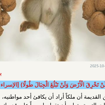
2025-10
ب
لَنْ تَخْرِقَ الْأَرْضَ وَلَنْ تَبْلُغَ الْجِبَالَ طُولًا} [الإسراء : 7
لقديمة أن ملكاً أراد أن يكافئ أحد مواطنيه، 