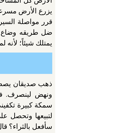
الأرض كل المساحا
يزرع الأرض مسرعاً
قرر مواصلة السير 
ضل طريقه وضاع في 
يمتلك شيئاً؛ لأنه ل
ذهب صديقان يصطاد
ونهض لينصرف. فس
سمكة كبيرة تكفيني
لتبيعها وتحصل على
سأفعل بالثراء؟ قا