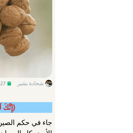
شحادة بشير
-27
{إِنَّكَ 
جاء في حكم الصين ا