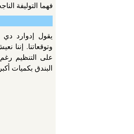
فهما التوليفة الناج
يقول إدوارد دي ب
وتوقعاتنا. إننا ن
على التنظيم رغم
البندق بكميات أكبر